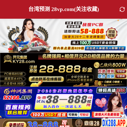
台湾预测 28vp.com(关注收藏)