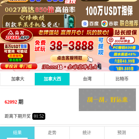
加拿大
加拿大西
台湾
比特币
2
0
0
02
+
+
=
62092
期
小
双
距离下期开奖
01
:
52
结果
走势
统计
预测
期号
时间
号码