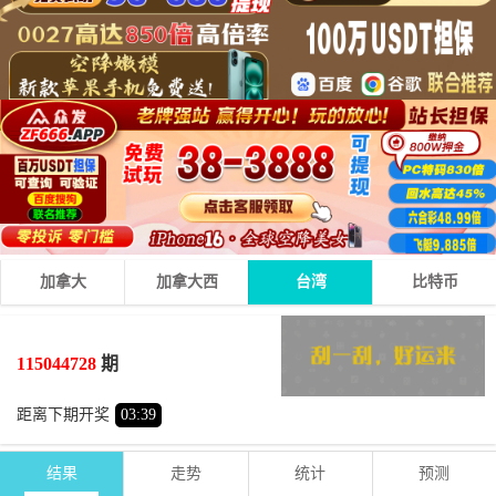
加拿大
加拿大西
台湾
比特币
6
2
3
11
+
+
=
115044728
期
小
单
距离下期开奖
03
:
39
结果
走势
统计
预测
期号
时间
号码