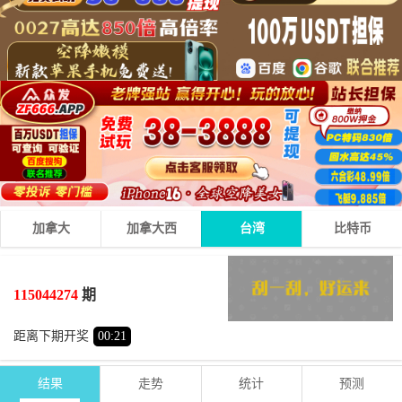
加拿大
加拿大西
台湾
比特币
1
6
4
11
+
+
=
115044274
期
小
单
距离下期开奖
00
:
21
结果
走势
统计
预测
期号
时间
号码