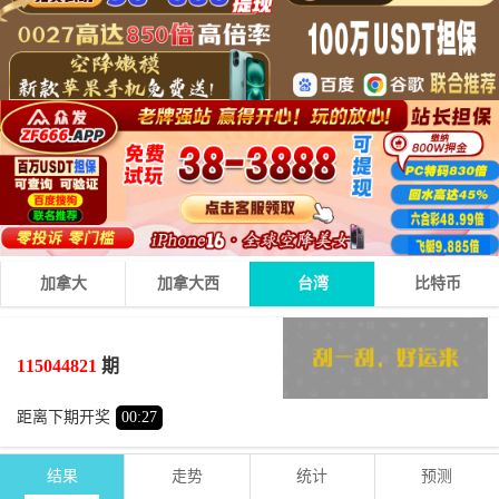
加拿大
加拿大西
台湾
比特币
6
6
7
19
+
+
=
115044821
期
大
单
距离下期开奖
00
:
27
结果
走势
统计
预测
期号
时间
号码