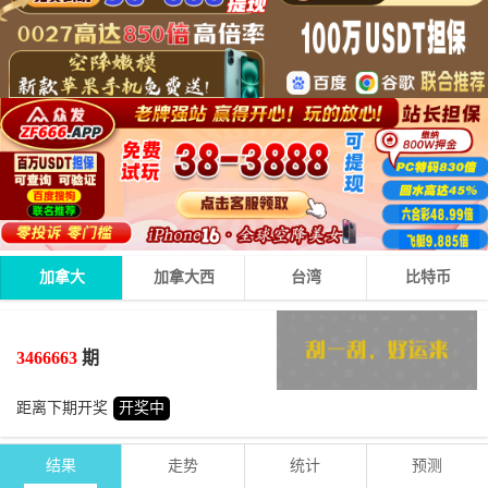
加拿大
加拿大西
台湾
比特币
6
4
4
14
+
+
=
3466663
期
大
双
距离下期开奖
开奖中
结果
走势
统计
预测
期号
时间
号码