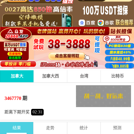
加拿大
加拿大西
台湾
比特币
1
9
3
13
+
+
=
3467770
期
小
单
距离下期开奖
02
:
31
结果
走势
统计
预测
期号
时间
号码