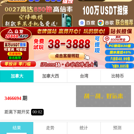
加拿大
加拿大西
台湾
比特币
4
8
3
15
+
+
=
3466694
期
大
单
距离下期开奖
00
:
02
结果
走势
统计
预测
期号
时间
号码