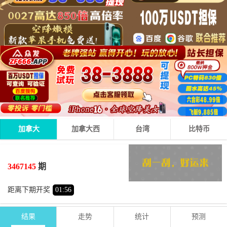
加拿大
加拿大西
台湾
比特币
1
8
6
15
+
+
=
3467145
期
大
单
距离下期开奖
01
:
56
结果
走势
统计
预测
期号
时间
号码