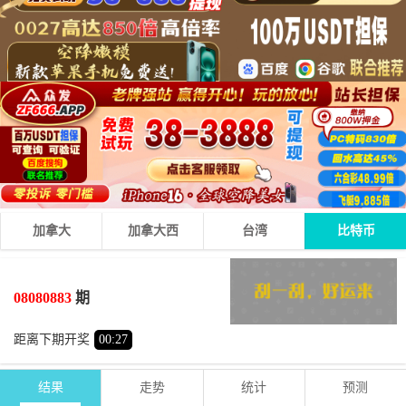
加拿大
加拿大西
台湾
比特币
6
6
8
20
+
+
=
08080883
期
大
双
距离下期开奖
00
:
27
结果
走势
统计
预测
期号
时间
号码