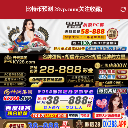
比特币预测 28vp.com(关注收藏)