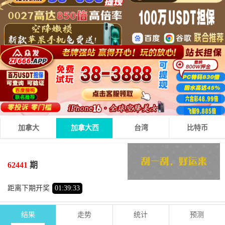
加拿大
加拿大西
台湾
比特币
2
2
2
06
+
+
=
62441
期
小
双
距离下期开奖
01
:
39
:
33
结果
走势
统计
预测
期号
时间
号码