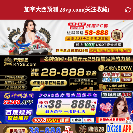
加拿大西预测 28vp.com(关注收藏)